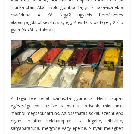
munka után. Akár nyolc gombóc fagyit is hazavisznek a
családnak. A Kő fagyi? ugyanis természetes
alapanyagokból készül, sőt, egy 4 és fél kilós tégely 2 kiló
gyümölcsöt tartalmaz.
A fagyi fele tehát színtiszta gyümölcs. Nem csupán
egészségesebb, az íze is jóval intenzívebb, mint amit
máshol megszokhattunk. Az összhatás sokak szerint épp
olyan, mintha beleharapnánk a fügébe, ribizlibe,
sárgabarackba, meggybe vagy eperbe. A nyári melegben