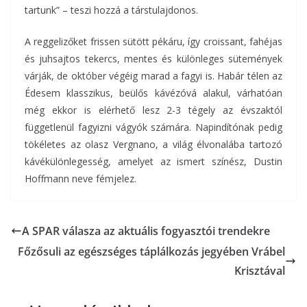
tartunk” – teszi hozzá a társtulajdonos.
A reggelizőket frissen sütött pékáru, így croissant, fahéjas
és juhsajtos tekercs, mentes és különleges sütemények
várják, de október végéig marad a fagyi is. Habár télen az
Édesem klasszikus, beülős kávézóvá alakul, várhatóan
még ekkor is elérhető lesz 2-3 tégely az évszaktól
függetlenül fagyizni vágyók számára. Napindítónak pedig
tökéletes az olasz Vergnano, a világ élvonalába tartozó
kávékülönlegesség, amelyet az ismert színész, Dustin
Hoffmann neve fémjelez.
A SPAR válasza az aktuális fogyasztói trendekre
Főzősuli az egészséges táplálkozás jegyében Vrábel
Krisztával