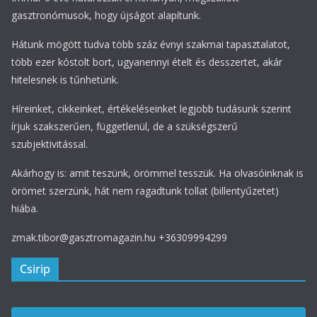
gasztronómusok, hogy újságot alapítunk.
Hátunk mögött tudva több száz évnyi szakmai tapasztalatot,
több ezer kóstolt bort, ugyanennyi ételt és desszertet, akár
hitelesnek is tűnhetünk.
Híreinket, cikkeinket, értékeléseinket legjobb tudásunk szerint
írjuk szakszerűen, függetlenül, de a szükségszerű
szubjektivitással.
Akárhogy is: amit teszünk, örömmel tesszük. Ha olvasóinknak is
örömet szerzünk, hát nem ragadtunk tollat (billentyűzetet)
hiába.
zmak.tibor@gasztromagazin.hu +36309994299
Csirip