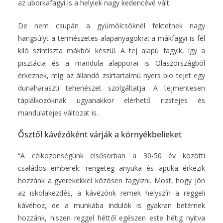
az uborkafagyi is a helyiek nagy kedencévé vált.
De nem csupán a gyümölcsöknél fektetnek nagy
hangsúlyt a természetes alapanyagokra: a mákfagyi is fél
kiló színtiszta mákból készül. A tej alapú fagyik, így a
pisztácia és a mandula alapporai is Olaszországból
érkeznek, míg az állandó zsírtartalmú nyers bio tejet egy
dunaharaszti tehenészet szolgáltatja. A tejmentesen
táplálkozóknak ugyanakkor elérhető rizstejes és
mandulatejes változat is.
Ősztől kávézóként várják a környékbelieket
“A célközönségünk elsősorban a 30-50 év közötti
családos emberek: rengeteg anyuka és apuka érkezik
hozzánk a gyerekekkel közösen fagyizni. Most, hogy jön
az iskolakezdés, a kávézónk remek helyszín a reggeli
kávéhoz, de a munkába indulók is gyakran betérnek
hozzánk, hiszen reggel héttől egészen este hétig nyitva