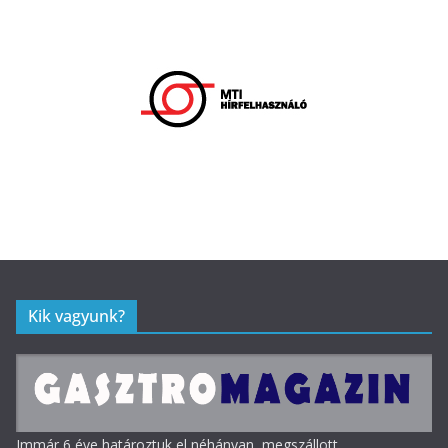
Kik vagyunk?
Immár 6 éve határoztuk el néhányan, megszállott