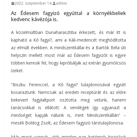
2022. szeptember 14.
admin
Az Édesem fagyizó egyúttal a környékbeliek
kedvenc kávézója is.
A közelmúltban Dunaharasztiba érkezett, és már itt is
kapható a Kő fagyi?, ami a Káli-medencét meghódította
az elmúlt években. A mindszentkállai és a Bartók Béla úti
helyszín mellett most már az Édesem fagyizót is egyre
többen keresik fel, hogy kipróbálják az extrán gyümölcsös
ízeket.
“Biszku Ferenccel, a Kő fagyi? tulajdonosával együtt
kosaraztunk. Nemcsak az eredeti receptúrát és az előre
bekevert fagylaltport osztotta meg velünk, hanem
tanácsokkal is ellátott. A vendégek így ugyanazt a
minőséget kapják nálunk is, mint Mindszentkállán” –
meséli Boldog Zsolt, az Édesem fagyizó társtulajdonosa.
Már most vannak, akik minden nap betérnek hozzájuk