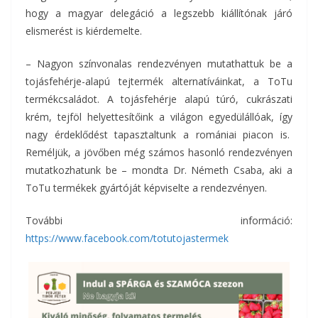
hogy a magyar delegáció a legszebb kiállítónak járó
elismerést is kiérdemelte.
– Nagyon színvonalas rendezvényen mutathattuk be a
tojásfehérje-alapú tejtermék alternatíváinkat, a ToTu
termékcsaládot. A tojásfehérje alapú túró, cukrászati
krém, tejföl helyettesítőink a világon egyedülállóak, így
nagy érdeklődést tapasztaltunk a romániai piacon is.
Reméljük, a jövőben még számos hasonló rendezvényen
mutatkozhatunk be – mondta Dr. Németh Csaba, aki a
ToTu termékek gyártóját képviselte a rendezvényen.
További információ:
https://www.facebook.com/totutojastermek