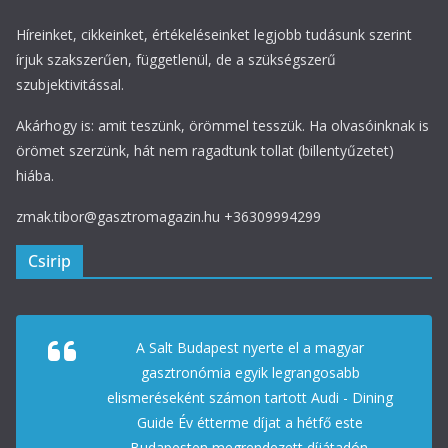
Híreinket, cikkeinket, értékeléseinket legjobb tudásunk szerint
írjuk szakszerűen, függetlenül, de a szükségszerű
szubjektivitással.
Akárhogy is: amit teszünk, örömmel tesszük. Ha olvasóinknak is
örömet szerzünk, hát nem ragadtunk tollat (billentyűzetet)
hiába.
zmak.tibor@gasztromagazin.hu +36309994299
Csirip
A Salt Budapest nyerte el a magyar
gasztronómia egyik legrangosabb
elismeréseként számon tartott Audi - Dining
Guide Év étterme díjat a hétfő este
Budapesten megrendezett díjátadón.