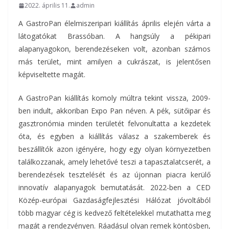
2022. április 11.
admin
A GastroPan élelmiszeripari kiállítás április elején várta a
látogatókat Brassóban. A hangsúly a pékipari
alapanyagokon, berendezéseken volt, azonban számos
más terület, mint amilyen a cukrászat, is jelentősen
képviseltette magát.
A GastroPan kiállítás komoly múltra tekint vissza, 2009-
ben indult, akkoriban Expo Pan néven. A pék, sütőipar és
gasztronómia minden területét felvonultatta a kezdetek
óta, és egyben a kiállítás válasz a szakemberek és
beszállítók azon igényére, hogy egy olyan környezetben
találkozzanak, amely lehetővé teszi a tapasztalatcserét, a
berendezések tesztelését és az újonnan piacra kerülő
innovatív alapanyagok bemutatását. 2022-ben a CED
Közép-európai Gazdaságfejlesztési Hálózat jóvoltából
több magyar cég is kedvező feltételekkel mutathatta meg
magát a rendezvényen. Ráadásul olyan remek köntösben,